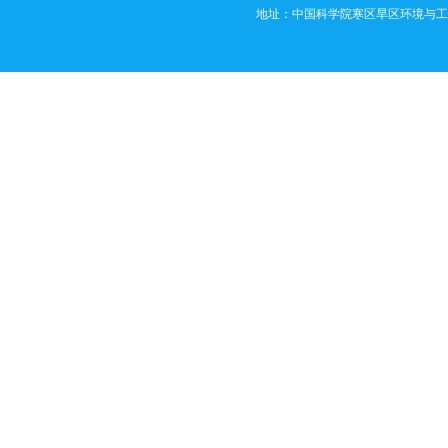
地址：中国科学院寒区旱区环境与工