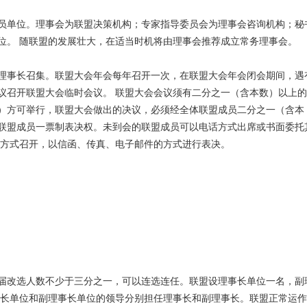
员单位。理事会为联盟决策机构；专家指导委员会为理事会咨询机构；秘
位。 随联盟的发展壮大，在适当时机将由理事会推荐成立常务理事会。
理事长召集。联盟大会年会每年召开一次，在联盟大会年会闭会期间，遇
议召开联盟大会临时会议。 联盟大会会议须有二分之一（含本数）以上的
）方可举行，联盟大会做出的决议，必须经全体联盟成员二分之一（含本
联盟成员一票制表决权。未到会的联盟成员可以电话方式出席或书面委托
信方式召开，以信函、传真、电子邮件的方式进行表决。
届改选人数不少于三分之一，可以连选连任。联盟设理事长单位一名，副
事长单位和副理事长单位的领导分别担任理事长和副理事长。联盟正常运作