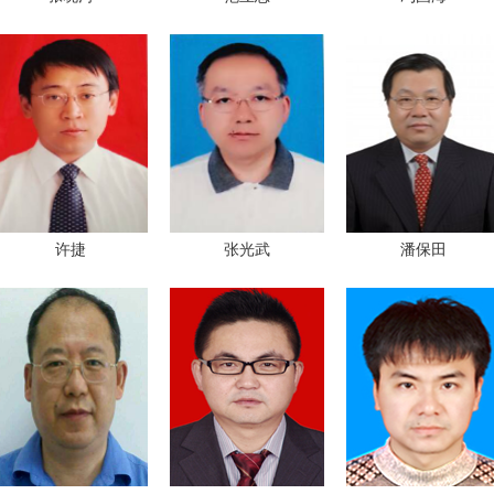
许捷
张光武
潘保田