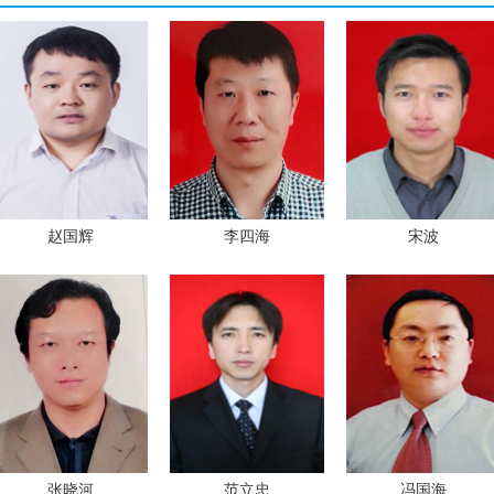
赵国辉
李四海
宋波
张晓河
范立忠
冯国海