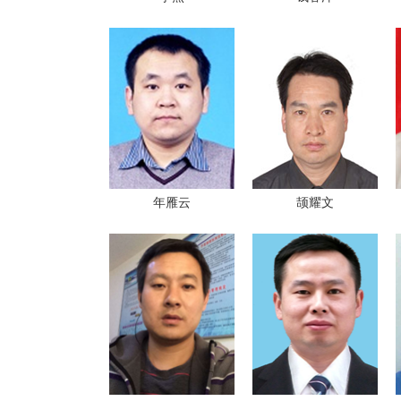
年雁云
颉耀文