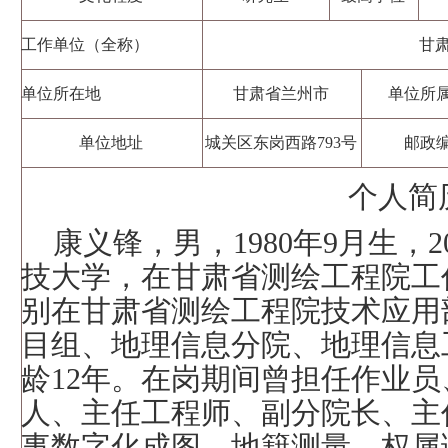
工作单位（全称）
甘
单位所在地
甘肃省兰州市
单位所
单位地址
城关区东岗西路
793
号
邮政
个人简
康义锋，男，
1980
年
9
月生，
2
技大学，在甘肃省测绘工程院工
别在甘肃省测绘工程院技术应用
目组、地理信息分院、地理信息
龄
12
年。在岗期间曾担任作业员
人、主任工程师、副分院长、主
事数字化成图、地籍测量、权属