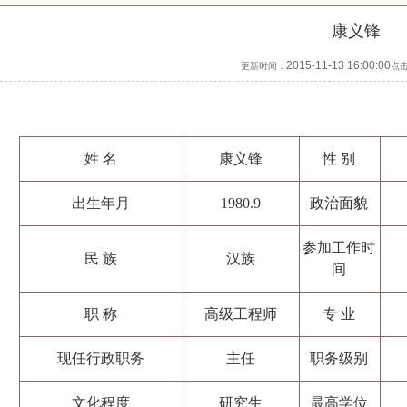
康义锋
2015-11-13 16:00:00
更新时间：
点
姓 名
康义锋
性 别
出生年月
1980.9
政治面貌
参加工作时
民 族
汉族
间
职 称
高级工程师
专 业
现任行政职务
主任
职务级别
文化程度
研究生
最高学位