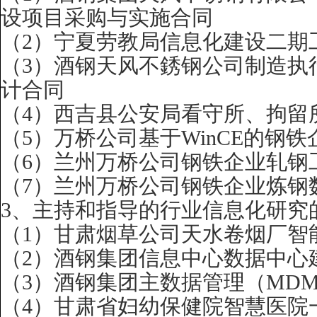
设项目采购与实施合同
（
2
）宁夏劳教局信息化建设二期
（
3
）酒钢天风不
銹
钢公司制造执
计合同
（
4
）西吉县公安局看守所、拘留
（
5
）万桥公司基于
WinCE
的钢铁
（
6
）兰州万桥公司钢铁企业轧钢
（
7
）兰州万桥公司钢铁企业炼钢
3
、主持和指导的行业信息化研究
（
1
）甘肃烟草公司天水卷烟厂智
（
2
）酒钢集团信息中心数据中心
（
3
）酒钢集团主数据管理（
MD
（
4
）甘肃省妇幼保健院智慧医院