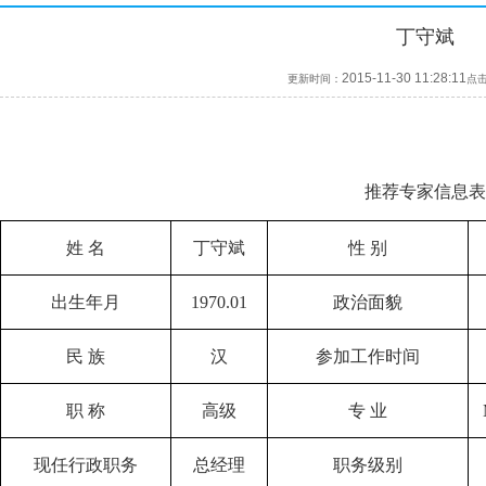
丁守斌
2015-11-30 11:28:11
更新时间：
点
推荐专家信息
姓 名
丁守斌
性 别
出生年月
1970.01
政治面貌
民 族
汉
参加工作时间
职 称
高级
专 业
现任行政职务
总经理
职务级别