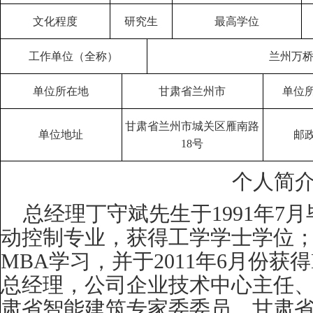
文化程度
研究生
最高学位
工作单位（全称）
兰州万
单位所在地
甘肃省兰州市
单位
甘肃省兰州市城关区雁南路
单位地址
邮
18
号
个人简
总经理丁守斌先生于
1991
年
7
月
动控制专业，获得工学学士学位
MBA
学习，并于
2011
年
6
月份获得
总经理，公司企业技术中心主任
肃省智能建筑专家委委员、甘肃