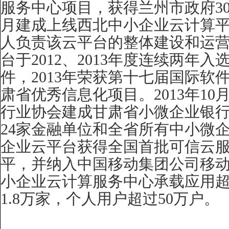
服务中心项目，获得兰州市政府
3
月建成上线西北中小企业云计算
人负责该云平台的整体建设和运
台于
2012
、
2013
年度连续两年入
件，
2013
年荣获第十七届国际软
肃省优秀信息化项目。
2013
年
10
行业协会建成甘肃省小微企业银
24
家金融单位和全省所有中小微
企业云平台获得全国首批可信云
平，并纳入中国移动集团公司移
小企业云计算服务中心承载应用
1.8
万家，个人用户超过
50
万户。