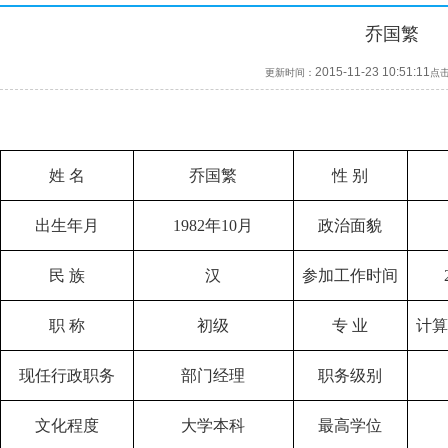
乔国繁
2015-11-23 10:51:11
更新时间：
点
姓 名
乔国繁
性 别
出生年月
1982
年
10
月
政治面貌
民 族
汉
参加工作时间
职 称
初级
专 业
计
现任行政职务
部门经理
职务级别
文化程度
大学本科
最高学位