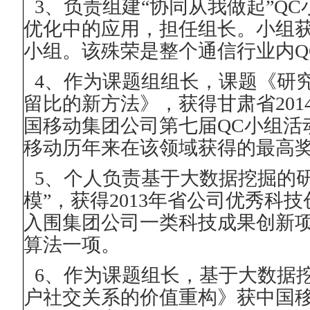
3
、负责组建“协同从我做起”
QC
优化中的应用，担任组长。小组
小组。该殊荣是整个通信行业内
Q
4
、作为课题组组长，课题《研
留比的新方法》，获得甘肃省
201
国移动集团公司第七届
QC
小组活
移动历年来在该领域获得的最高
5
、个人负责基于大数据挖掘的研
模”，获得
2013
年省公司优秀科技
入围集团公司一类科技成果创新
算法一项。
6
、作为课题组长，基于大数据
户社交关系的价值重构》获中国