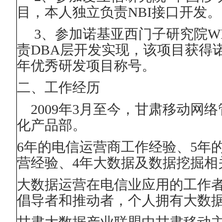
目，本人独立负责
NBI
接口开发。
3
、参加诺基亚西门子研究院
W
责
DBA
层开发实现，该项目获得
年优秀研发项目称号。
二、工作经历
2009
年
3
月至今，甘肃移动网络
化产品部。
6
年的电信运营商工作经验、
5
年
营经验、
4
年大数据及数据挖掘相
大数据运营在电信业应用的工作
倡导者和推动者，个人拥有大数