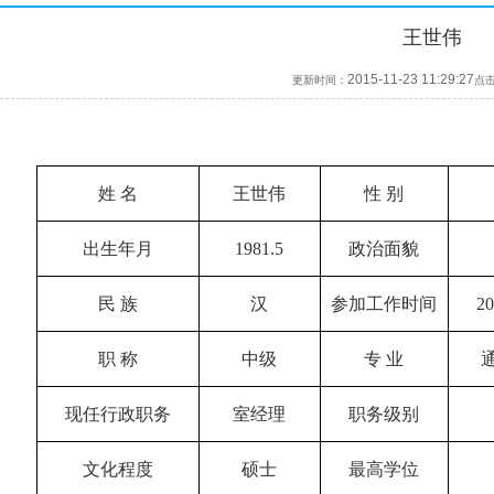
王世伟
2015-11-23 11:29:27
更新时间：
点
姓 名
王世伟
性 别
出生年月
1981.5
政治面貌
民 族
汉
参加工作时间
20
职 称
中级
专 业
现任行政职务
室经理
职务级别
文化程度
硕士
最高学位