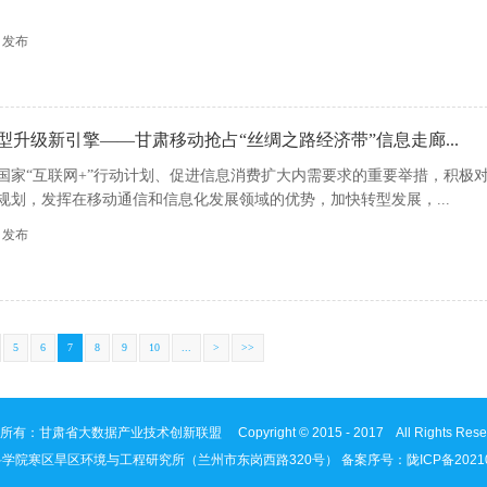
02 发布
型升级新引擎——甘肃移动抢占“丝绸之路经济带”信息走廊...
国家“互联网+”行动计划、促进信息消费扩大内需要求的重要举措，积极
规划，发挥在移动通信和信息化发展领域的优势，加快转型发展，...
08 发布
5
6
7
8
9
10
...
>
>>
有：甘肃省大数据产业技术创新联盟 Copyright © 2015 - 2017 All Rights Rese
学院寒区旱区环境与工程研究所（兰州市东岗西路320号） 备案序号：
陇ICP备2021