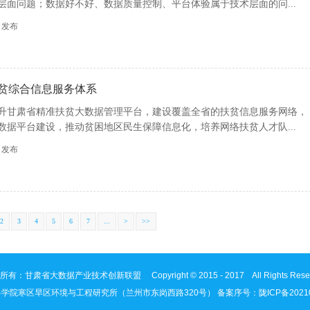
层面问题；数据好不好、数据质量控制、平台体验属于技术层面的问...
57 发布
贫综合信息服务体系
升甘肃省精准扶贫大数据管理平台，建设覆盖全省的扶贫信息服务网络，
数据平台建设，推动贫困地区民生保障信息化，培养网络扶贫人才队...
38 发布
2
3
4
5
6
7
...
>
>>
有：甘肃省大数据产业技术创新联盟 Copyright © 2015 - 2017 All Rights Rese
学院寒区旱区环境与工程研究所（兰州市东岗西路320号） 备案序号：
陇ICP备2021