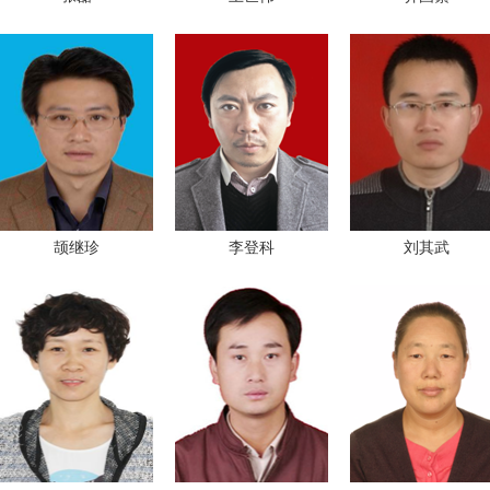
颉继珍
李登科
刘其武