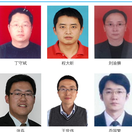
丁守斌
程大昕
刘渝狮
张磊
王世伟
乔国繁