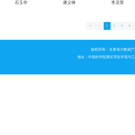
石玉华
康义锋
李丑荣
<<
<
1
2
3
4
版权所有：甘肃省大数据产业技术创新联
地址：中国科学院寒区旱区环境与工